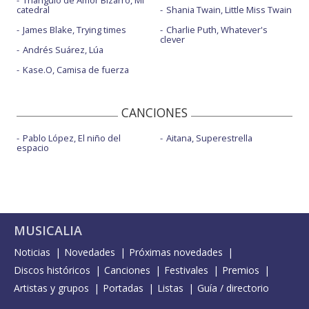
Triángulo de Amor Bizarro, Mi
catedral
Shania Twain, Little Miss Twain
James Blake, Trying times
Charlie Puth, Whatever's
clever
Andrés Suárez, Lúa
Kase.O, Camisa de fuerza
CANCIONES
Pablo López, El niño del
Aitana, Superestrella
espacio
MUSICALIA
Noticias
Novedades
Próximas novedades
Discos históricos
Canciones
Festivales
Premios
Artistas y grupos
Portadas
Listas
Guía / directorio