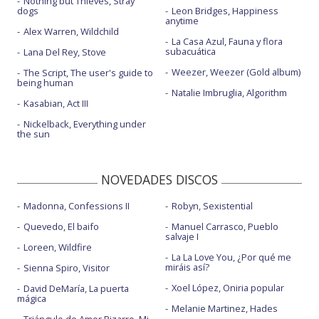
Nothing but Thieves, Stray
dogs
Leon Bridges, Happiness
anytime
Alex Warren, Wildchild
La Casa Azul, Fauna y flora
subacuática
Lana Del Rey, Stove
Weezer, Weezer (Gold album)
The Script, The user's guide to
being human
Natalie Imbruglia, Algorithm
Kasabian, Act III
Nickelback, Everything under
the sun
NOVEDADES DISCOS
Madonna, Confessions II
Robyn, Sexistential
Quevedo, El baifo
Manuel Carrasco, Pueblo
salvaje I
Loreen, Wildfire
La La Love You, ¿Por qué me
miráis así?
Sienna Spiro, Visitor
Xoel López, Oniria popular
David DeMaría, La puerta
mágica
Melanie Martinez, Hades