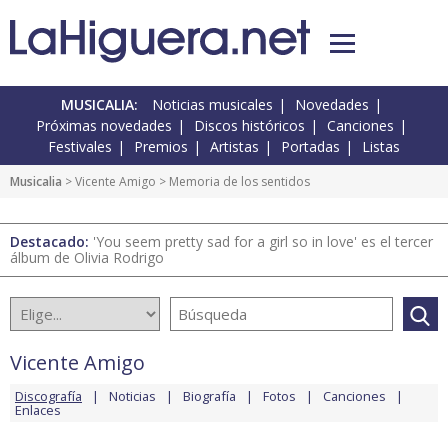
MUSICALIA:
Noticias musicales
Novedades
Próximas novedades
Discos históricos
Canciones
Festivales
Premios
Artistas
Portadas
Listas
Musicalia
>
Vicente Amigo
> Memoria de los sentidos
Destacado:
'You seem pretty sad for a girl so in love' es el tercer
álbum de Olivia Rodrigo
Vicente Amigo
Discografía
Noticias
Biografía
Fotos
Canciones
Enlaces