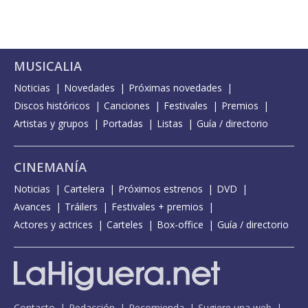
MUSICALIA
Noticias
Novedades
Próximas novedades
Discos históricos
Canciones
Festivales
Premios
Artistas y grupos
Portadas
Listas
Guía / directorio
CINEMANÍA
Noticias
Cartelera
Próximos estrenos
DVD
Avances
Tráilers
Festivales + premios
Actores y actrices
Carteles
Box-office
Guía / directorio
Contacto
Redacción
Recomienda
Sugiere una web