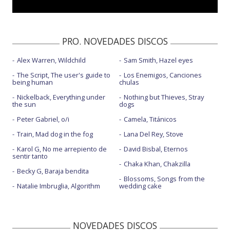
Oncemil - con Malú - estudio
PRO. NOVEDADES DISCOS
Alex Warren, Wildchild
Sam Smith, Hazel eyes
The Script, The user's guide to
Los Enemigos, Canciones
being human
chulas
Nickelback, Everything under
Nothing but Thieves, Stray
the sun
dogs
Peter Gabriel, o/i
Camela, Titánicos
Train, Mad dog in the fog
Lana Del Rey, Stove
Karol G, No me arrepiento de
David Bisbal, Eternos
sentir tanto
Chaka Khan, Chakzilla
Becky G, Baraja bendita
Blossoms, Songs from the
Natalie Imbruglia, Algorithm
wedding cake
NOVEDADES DISCOS