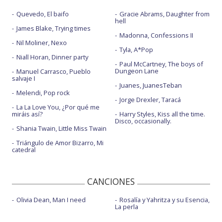
Quevedo, El baifo
Gracie Abrams, Daughter from
hell
James Blake, Trying times
Madonna, Confessions II
Nil Moliner, Nexo
Tyla, A*Pop
Niall Horan, Dinner party
Paul McCartney, The boys of
Dungeon Lane
Manuel Carrasco, Pueblo
salvaje I
Juanes, JuanesTeban
Melendi, Pop rock
Jorge Drexler, Taracá
La La Love You, ¿Por qué me
miráis así?
Harry Styles, Kiss all the time.
Disco, occasionally.
Shania Twain, Little Miss Twain
Triángulo de Amor Bizarro, Mi
catedral
CANCIONES
Olivia Dean, Man I need
Rosalía y Yahritza y su Esencia,
La perla