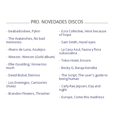
PRO. NOVEDADES DISCOS
beabadoobee, Pylon
Ezra Collective, Here because
of hope
The Avalanches, No bad
memories
Sam Smith, Hazel eyes
Álvaro de Luna, Azulejos
La Casa Azul, Fauna y flora
subacuática
Weezer, Weezer (Gold album)
Tokio Hotel, Encore
Ellie Goulding, I know too
much
Becky G, Baraja bendita
David Bisbal, Eternos
The Script, The user's guide to
being human
Los Enemigos, Canciones
chulas
Carly Rae Jepsen, Day and
night
Brandon Flowers, Thrasher
Europe, Come this madness