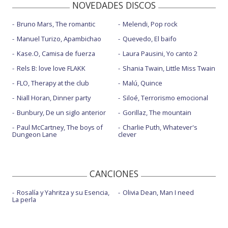
NOVEDADES DISCOS
Bruno Mars, The romantic
Melendi, Pop rock
Manuel Turizo, Apambichao
Quevedo, El baifo
Kase.O, Camisa de fuerza
Laura Pausini, Yo canto 2
Rels B: love love FLAKK
Shania Twain, Little Miss Twain
FLO, Therapy at the club
Malú, Quince
Niall Horan, Dinner party
Siloé, Terrorismo emocional
Bunbury, De un siglo anterior
Gorillaz, The mountain
Paul McCartney, The boys of
Charlie Puth, Whatever's
Dungeon Lane
clever
CANCIONES
Rosalía y Yahritza y su Esencia,
Olivia Dean, Man I need
La perla