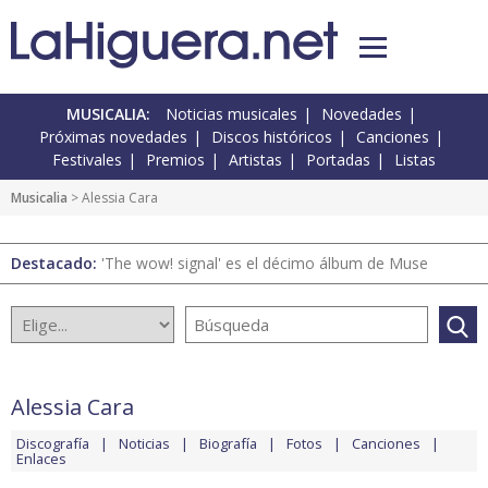
MUSICALIA:
Noticias musicales
Novedades
Próximas novedades
Discos históricos
Canciones
Festivales
Premios
Artistas
Portadas
Listas
Musicalia
> Alessia Cara
Destacado:
'The wow! signal' es el décimo álbum de Muse
Alessia Cara
Discografía
Noticias
Biografía
Fotos
Canciones
Enlaces