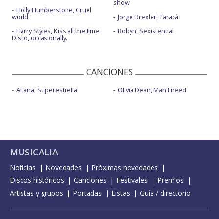
show
Holly Humberstone, Cruel
world
Jorge Drexler, Taracá
Harry Styles, Kiss all the time.
Robyn, Sexistential
Disco, occasionally.
CANCIONES
Aitana, Superestrella
Olivia Dean, Man I need
MUSICALIA
Noticias
Novedades
Próximas novedades
Discos históricos
Canciones
Festivales
Premios
Artistas y grupos
Portadas
Listas
Guía / directorio