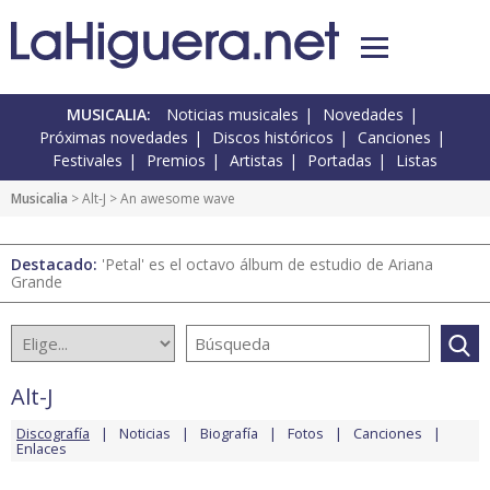
MUSICALIA:
Noticias musicales
Novedades
Próximas novedades
Discos históricos
Canciones
Festivales
Premios
Artistas
Portadas
Listas
Musicalia
>
Alt-J
> An awesome wave
Destacado:
'Petal' es el octavo álbum de estudio de Ariana
Grande
Alt-J
Discografía
Noticias
Biografía
Fotos
Canciones
Enlaces