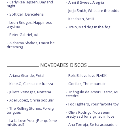
Carly Rae Jepsen, Day and
Anni B Sweet, Alegría
night
Jorja Smith, What are the odds
Soft Cell, Danceteria
Kasabian, Act III
Leon Bridges, Happiness
anytime
Train, Mad dog in the fog
Peter Gabriel, o/i
Alabama Shakes, I must be
dreaming
NOVEDADES DISCOS
Ariana Grande, Petal
Rels B: love love FLAKK
Kase.O, Camisa de fuerza
Gorillaz, The mountain
Julieta Venegas, Norteña
Triángulo de Amor Bizarro, Mi
catedral
Xoel López, Oniria popular
Foo Fighters, Your favorite toy
The Rolling Stones, Foreign
tongues
Olivia Rodrigo, You seem
pretty sad for a girl so in love
La La Love You, ¿Por qué me
miráis así?
Ana Torroja, Se ha acabado el