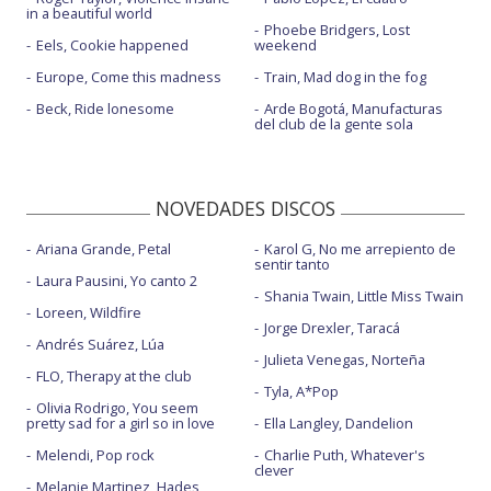
in a beautiful world
Phoebe Bridgers, Lost
Eels, Cookie happened
weekend
Europe, Come this madness
Train, Mad dog in the fog
Beck, Ride lonesome
Arde Bogotá, Manufacturas
del club de la gente sola
NOVEDADES DISCOS
Ariana Grande, Petal
Karol G, No me arrepiento de
sentir tanto
Laura Pausini, Yo canto 2
Shania Twain, Little Miss Twain
Loreen, Wildfire
Jorge Drexler, Taracá
Andrés Suárez, Lúa
Julieta Venegas, Norteña
FLO, Therapy at the club
Tyla, A*Pop
Olivia Rodrigo, You seem
pretty sad for a girl so in love
Ella Langley, Dandelion
Melendi, Pop rock
Charlie Puth, Whatever's
clever
Melanie Martinez, Hades