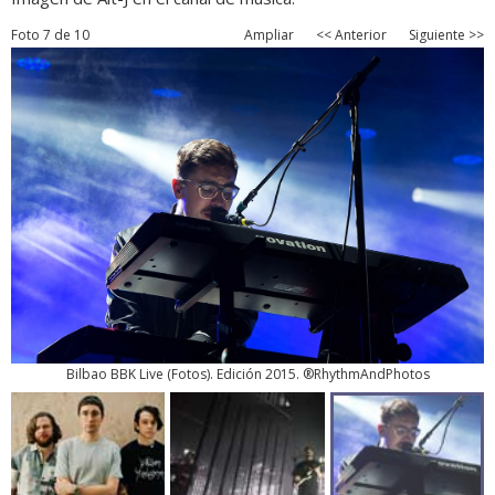
Foto 7 de 10
Ampliar
<< Anterior
Siguiente >>
Bilbao BBK Live
(
Fotos
). Edición 2015. ®RhythmAndPhotos