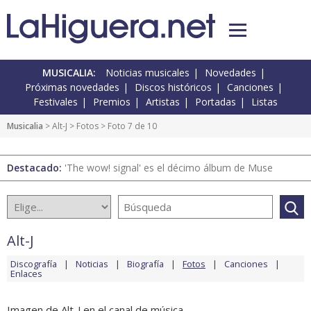
MUSICALIA:
Noticias musicales
Novedades
Próximas novedades
Discos históricos
Canciones
Festivales
Premios
Artistas
Portadas
Listas
Musicalia
>
Alt-J
>
Fotos
> Foto 7 de 10
Destacado:
'The wow! signal' es el décimo álbum de Muse
Alt-J
Discografía
Noticias
Biografía
Fotos
Canciones
Enlaces
Imagen de Alt-J en el canal de música.