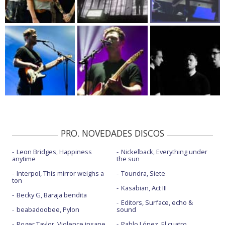
PRO. NOVEDADES DISCOS
Leon Bridges, Happiness
Nickelback, Everything under
anytime
the sun
Interpol, This mirror weighs a
Toundra, Siete
ton
Kasabian, Act III
Becky G, Baraja bendita
Editors, Surface, echo &
beabadoobee, Pylon
sound
Roger Taylor, Violence insane
Pablo López, El cuatro