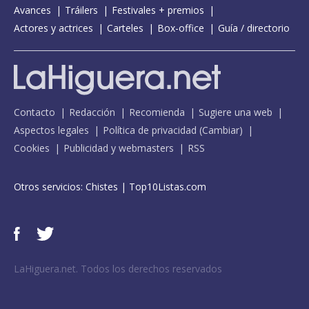
Avances
Tráilers
Festivales + premios
Actores y actrices
Carteles
Box-office
Guía / directorio
Contacto
Redacción
Recomienda
Sugiere una web
Aspectos legales
Política de privacidad
(
Cambiar
)
Cookies
Publicidad y webmasters
RSS
Otros servicios:
Chistes
|
Top10Listas.com
LaHiguera.net. Todos los derechos reservados