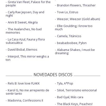
Greta Van Fleet, Palace for the
people
Brandon Flowers, Thrasher
Carly Rae Jepsen, Day and
Tove Lo, Estrus
night
Weezer, Weezer (Gold album)
Anni B Sweet, Alegría
Ellie Goulding, I know too
The Avalanches, No bad
much
memories
Camela, Titánicos
La Casa Azul, Fauna y flora
subacuática
beabadoobee, Pylon
David Bisbal, Eternos
Alabama Shakes, I must be
dreaming
Interpol, This mirror weighs a
ton
NOVEDADES DISCOS
Rels B: love love FLAKK
Tyla, A*Pop
Karol G, No me arrepiento de
Siloé, Terrorismo emocional
sentir tanto
Bad Gyal, Más cara
Madonna, Confessions II
The Black Keys, Peaches!