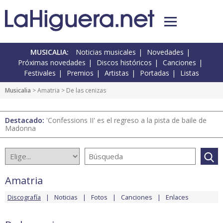
MUSICALIA:
Noticias musicales
Novedades
Próximas novedades
Discos históricos
Canciones
Festivales
Premios
Artistas
Portadas
Listas
Musicalia
>
Amatria
> De las cenizas
Destacado:
'Confessions II' es el regreso a la pista de baile de
Madonna
Amatria
Discografía
Noticias
Fotos
Canciones
Enlaces