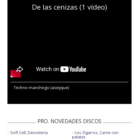
De las cenizas (1 vídeo)
Techno manchego (asiejque)
PRO. NOVEDADES DISCOS
Soft Cell, Danceteria
Los Zigarros, Carne con
patatas