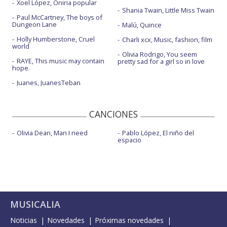
Xoel López, Oniria popular
Shania Twain, Little Miss Twain
Paul McCartney, The boys of
Dungeon Lane
Malú, Quince
Holly Humberstone, Cruel
Charli xcx, Music, fashion, film
world
Olivia Rodrigo, You seem
RAYE, This music may contain
pretty sad for a girl so in love
hope.
Juanes, JuanesTeban
CANCIONES
Olivia Dean, Man I need
Pablo López, El niño del
espacio
MUSICALIA
Noticias
Novedades
Próximas novedades