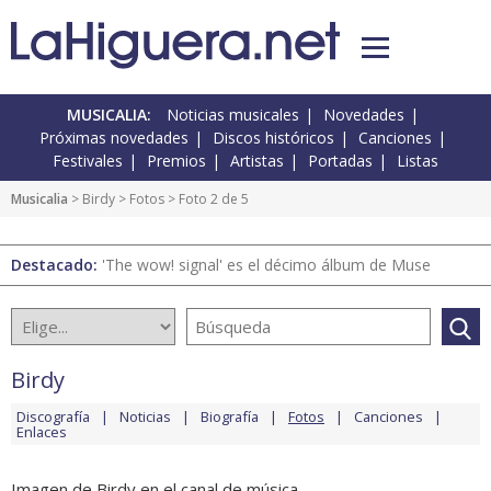
MUSICALIA:
Noticias musicales
Novedades
Próximas novedades
Discos históricos
Canciones
Festivales
Premios
Artistas
Portadas
Listas
Musicalia
>
Birdy
>
Fotos
> Foto 2 de 5
Destacado:
'The wow! signal' es el décimo álbum de Muse
Birdy
Discografía
Noticias
Biografía
Fotos
Canciones
Enlaces
Imagen de Birdy en el canal de música.