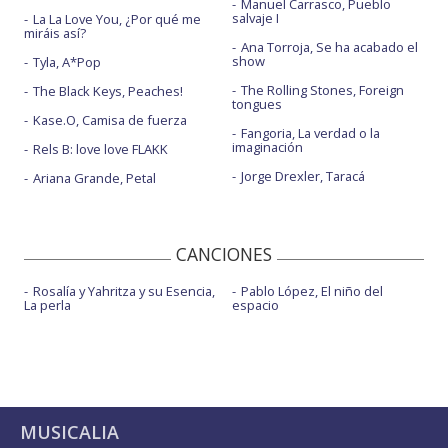
Manuel Carrasco, Pueblo
salvaje I
La La Love You, ¿Por qué me
miráis así?
Ana Torroja, Se ha acabado el
show
Tyla, A*Pop
The Rolling Stones, Foreign
The Black Keys, Peaches!
tongues
Kase.O, Camisa de fuerza
Fangoria, La verdad o la
imaginación
Rels B: love love FLAKK
Jorge Drexler, Taracá
Ariana Grande, Petal
CANCIONES
Rosalía y Yahritza y su Esencia,
Pablo López, El niño del
La perla
espacio
MUSICALIA