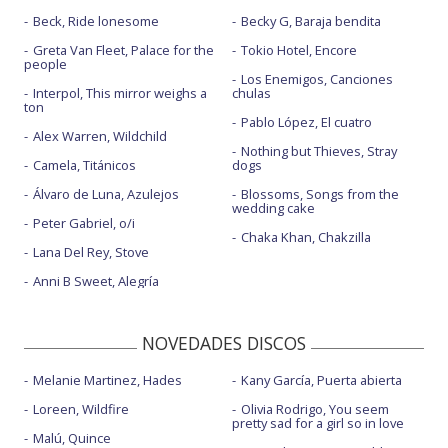
Beck, Ride lonesome
Becky G, Baraja bendita
Greta Van Fleet, Palace for the
Tokio Hotel, Encore
people
Los Enemigos, Canciones
Interpol, This mirror weighs a
chulas
ton
Pablo López, El cuatro
Alex Warren, Wildchild
Nothing but Thieves, Stray
Camela, Titánicos
dogs
Álvaro de Luna, Azulejos
Blossoms, Songs from the
wedding cake
Peter Gabriel, o/i
Chaka Khan, Chakzilla
Lana Del Rey, Stove
Anni B Sweet, Alegría
NOVEDADES DISCOS
Melanie Martinez, Hades
Kany García, Puerta abierta
Loreen, Wildfire
Olivia Rodrigo, You seem
pretty sad for a girl so in love
Malú, Quince