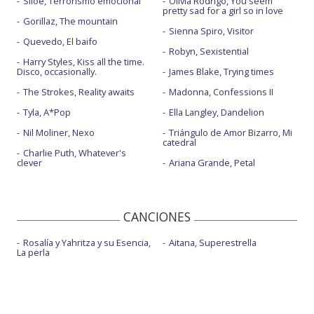
Siloé, Terrorismo emocional
Olivia Rodrigo, You seem
pretty sad for a girl so in love
Gorillaz, The mountain
Sienna Spiro, Visitor
Quevedo, El baifo
Robyn, Sexistential
Harry Styles, Kiss all the time.
Disco, occasionally.
James Blake, Trying times
The Strokes, Reality awaits
Madonna, Confessions II
Tyla, A*Pop
Ella Langley, Dandelion
Nil Moliner, Nexo
Triángulo de Amor Bizarro, Mi
catedral
Charlie Puth, Whatever's
clever
Ariana Grande, Petal
CANCIONES
Rosalía y Yahritza y su Esencia,
Aitana, Superestrella
La perla