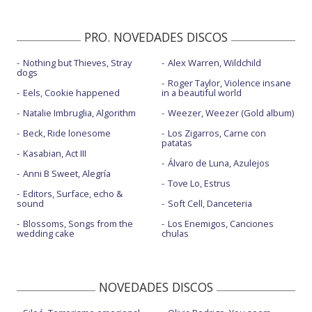
PRO. NOVEDADES DISCOS
Nothing but Thieves, Stray
Alex Warren, Wildchild
dogs
Roger Taylor, Violence insane
Eels, Cookie happened
in a beautiful world
Natalie Imbruglia, Algorithm
Weezer, Weezer (Gold album)
Beck, Ride lonesome
Los Zigarros, Carne con
patatas
Kasabian, Act III
Álvaro de Luna, Azulejos
Anni B Sweet, Alegría
Tove Lo, Estrus
Editors, Surface, echo &
sound
Soft Cell, Danceteria
Blossoms, Songs from the
Los Enemigos, Canciones
wedding cake
chulas
NOVEDADES DISCOS