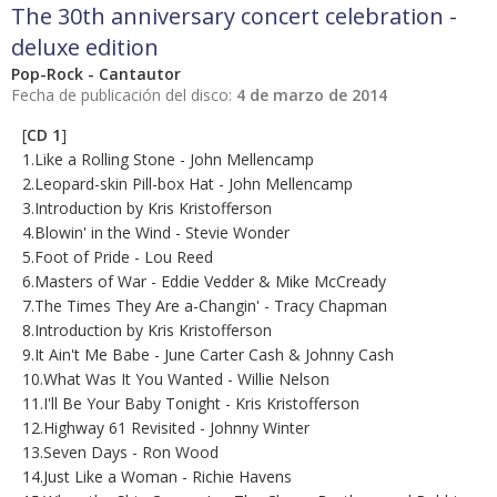
The 30th anniversary concert celebration -
deluxe edition
Pop-Rock - Cantautor
Fecha de publicación del disco:
4 de marzo de 2014
[
CD 1
]
1.Like a Rolling Stone - John Mellencamp
2.Leopard-skin Pill-box Hat - John Mellencamp
3.Introduction by Kris Kristofferson
4.Blowin' in the Wind - Stevie Wonder
5.Foot of Pride - Lou Reed
6.Masters of War - Eddie Vedder & Mike McCready
7.The Times They Are a-Changin' - Tracy Chapman
8.Introduction by Kris Kristofferson
9.It Ain't Me Babe - June Carter Cash & Johnny Cash
10.What Was It You Wanted - Willie Nelson
11.I'll Be Your Baby Tonight - Kris Kristofferson
12.Highway 61 Revisited - Johnny Winter
13.Seven Days - Ron Wood
14.Just Like a Woman - Richie Havens