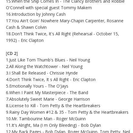
15.When the Ship Comes In - The Clancy Brothers and Robbie
O'Connell with special guest Tommy Makem
16.Introduction by Johnny Cash
17.You Ain't Goin' Nowhere Mary-Chapin Carpenter, Rosanne
Cash & Shawn Colvin
18.Don't Think Twice, It's All Right (Rehearsal - October 15,
1992) - Eric Clapton
[
CD 2
]
1.Just Like Tom Thumb's Blues - Neil Young
2.All Along the Watchtower - Neil Young
3.I Shall Be Released - Chrissie Hynde
4.Don't Think Twice, It s All Right - Eric Clapton
5.Emotionally Yours - The O'Jays
6.When I Paint My Masterpiece - The Band
7.Absolutely Sweet Marie - George Harrison
8.License to Kill - Tom Petty & the Heartbreakers
9.Rainy Day Women #12 & 35 - Tom Petty & the Heartbreakers
10.Mr. Tambourine Man - Roger McGuinn
11.It's Alright, Ma (I m Only Bleeding) - Bob Dylan
12.My Back Pages - Bob Dylan, Roger McGuinn, Tom Petty, Neil