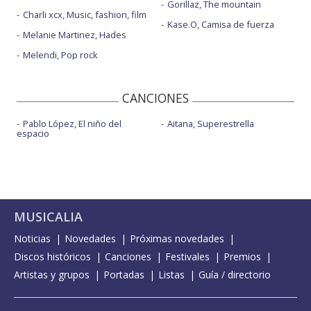
Gorillaz, The mountain
Charli xcx, Music, fashion, film
Kase.O, Camisa de fuerza
Melanie Martinez, Hades
Melendi, Pop rock
CANCIONES
Pablo López, El niño del
Aitana, Superestrella
espacio
MUSICALIA
Noticias
Novedades
Próximas novedades
Discos históricos
Canciones
Festivales
Premios
Artistas y grupos
Portadas
Listas
Guía / directorio