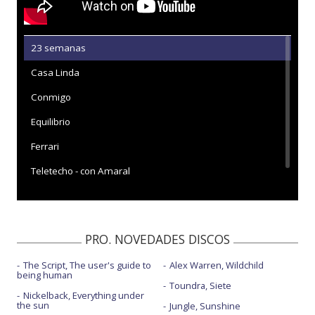
23 semanas
Casa Linda
Conmigo
Equilibrio
Ferrari
Teletecho - con Amaral
PRO. NOVEDADES DISCOS
The Script, The user's guide to
Alex Warren, Wildchild
being human
Toundra, Siete
Nickelback, Everything under
the sun
Jungle, Sunshine