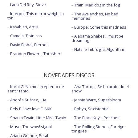
Lana Del Rey, Stove
Train, Mad dog in the fog
Interpol, This mirror weighs a
The Avalanches, No bad
ton
memories
Kasabian, Act III
Europe, Come this madness
Camela, Titánicos
Alabama Shakes, I must be
dreaming
David Bisbal, Eternos
Natalie Imbruglia, Algorithm
Brandon Flowers, Thrasher
NOVEDADES DISCOS
Karol G, No me arrepiento de
Ana Torroja, Se ha acabado el
sentir tanto
show
Andrés Suárez, Lúa
Jessie Ware, Superbloom
Rels B: love love FLAKK
Robyn, Sexistential
Shania Twain, Little Miss Twain
The Black Keys, Peaches!
Muse, The wow! signal
The Rolling Stones, Foreign
tongues
Ariana Grande, Petal