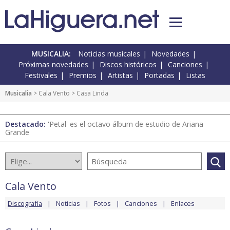
MUSICALIA:
Noticias musicales
Novedades
Próximas novedades
Discos históricos
Canciones
Festivales
Premios
Artistas
Portadas
Listas
Musicalia
>
Cala Vento
> Casa Linda
Destacado:
'Petal' es el octavo álbum de estudio de Ariana
Grande
Cala Vento
Discografía
Noticias
Fotos
Canciones
Enlaces