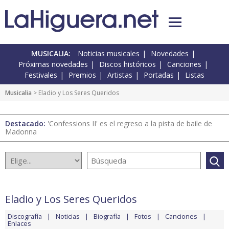
MUSICALIA:
Noticias musicales
Novedades
Próximas novedades
Discos históricos
Canciones
Festivales
Premios
Artistas
Portadas
Listas
Musicalia
> Eladio y Los Seres Queridos
Destacado:
'Confessions II' es el regreso a la pista de baile de
Madonna
Eladio y Los Seres Queridos
Discografía
Noticias
Biografía
Fotos
Canciones
Enlaces