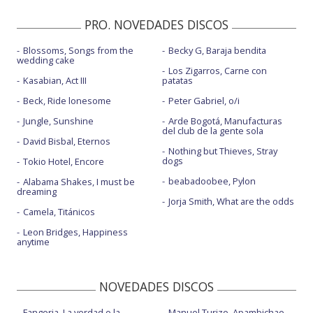
PRO. NOVEDADES DISCOS
Blossoms, Songs from the
Becky G, Baraja bendita
wedding cake
Los Zigarros, Carne con
Kasabian, Act III
patatas
Beck, Ride lonesome
Peter Gabriel, o/i
Jungle, Sunshine
Arde Bogotá, Manufacturas
del club de la gente sola
David Bisbal, Eternos
Nothing but Thieves, Stray
dogs
Tokio Hotel, Encore
beabadoobee, Pylon
Alabama Shakes, I must be
dreaming
Jorja Smith, What are the odds
Camela, Titánicos
Leon Bridges, Happiness
anytime
NOVEDADES DISCOS
Fangoria, La verdad o la
Manuel Turizo, Apambichao