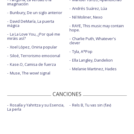
imaginación
Andrés Suárez, Lúa
Bunbury, De un siglo anterior
Nil Moliner, Nexo
David DeMaría, La puerta
mágica
RAYE, This music may contain
hope.
La La Love You, ¿Por qué me
miráis así?
Charlie Puth, Whatever's
clever
Xoel López, Oniria popular
Tyla, A*Pop
Siloé, Terrorismo emocional
Ella Langley, Dandelion
Kase.O, Camisa de fuerza
Melanie Martinez, Hades
Muse, The wow! signal
CANCIONES
Rosalía y Yahritza y su Esencia,
Rels B, Tu vas sin (fav)
La perla