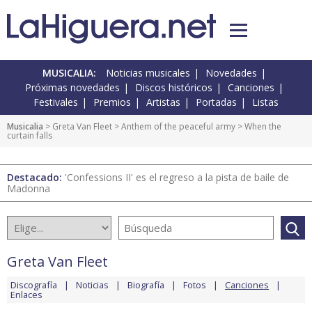
MUSICALIA:
Noticias musicales
Novedades
Próximas novedades
Discos históricos
Canciones
Festivales
Premios
Artistas
Portadas
Listas
Musicalia
>
Greta Van Fleet
>
Anthem of the peaceful army
> When the
curtain falls
Destacado:
'Confessions II' es el regreso a la pista de baile de
Madonna
Greta Van Fleet
Discografía
Noticias
Biografía
Fotos
Canciones
Enlaces