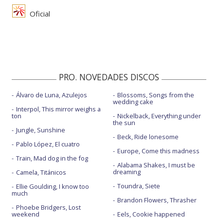
Oficial
PRO. NOVEDADES DISCOS
Álvaro de Luna, Azulejos
Blossoms, Songs from the
wedding cake
Interpol, This mirror weighs a
ton
Nickelback, Everything under
the sun
Jungle, Sunshine
Beck, Ride lonesome
Pablo López, El cuatro
Europe, Come this madness
Train, Mad dog in the fog
Alabama Shakes, I must be
dreaming
Camela, Titánicos
Toundra, Siete
Ellie Goulding, I know too
much
Brandon Flowers, Thrasher
Phoebe Bridgers, Lost
weekend
Eels, Cookie happened