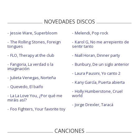
NOVEDADES DISCOS
Jessie Ware, Superbloom
Melendi, Pop rock
The Rolling Stones, Foreign
Karol G, No me arrepiento de
tongues
sentir tanto
FLO, Therapy at the club
Niall Horan, Dinner party
Fangoria, La verdad o la
Bunbury, De un siglo anterior
imaginación
Laura Pausini, Yo canto 2
Julieta Venegas, Norteña
Kany García, Puerta abierta
Quevedo, El baifo
Holly Humberstone, Cruel
La La Love You, ¿Por qué me
world
miráis así?
Jorge Drexler, Taracá
Foo Fighters, Your favorite toy
CANCIONES