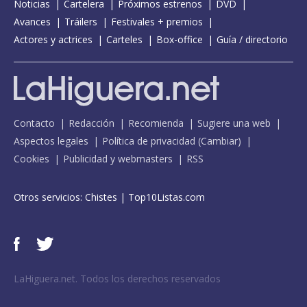
Noticias
Cartelera
Próximos estrenos
DVD
Avances
Tráilers
Festivales + premios
Actores y actrices
Carteles
Box-office
Guía / directorio
Contacto
Redacción
Recomienda
Sugiere una web
Aspectos legales
Política de privacidad
(
Cambiar
)
Cookies
Publicidad y webmasters
RSS
Otros servicios:
Chistes
|
Top10Listas.com
LaHiguera.net. Todos los derechos reservados