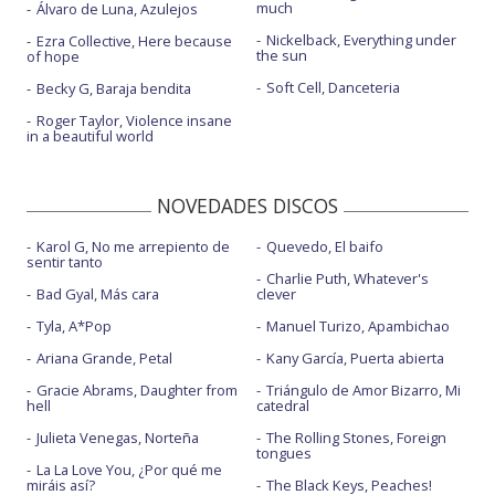
much
Álvaro de Luna, Azulejos
Nickelback, Everything under
Ezra Collective, Here because
the sun
of hope
Soft Cell, Danceteria
Becky G, Baraja bendita
Roger Taylor, Violence insane
in a beautiful world
NOVEDADES DISCOS
Karol G, No me arrepiento de
Quevedo, El baifo
sentir tanto
Charlie Puth, Whatever's
Bad Gyal, Más cara
clever
Tyla, A*Pop
Manuel Turizo, Apambichao
Ariana Grande, Petal
Kany García, Puerta abierta
Gracie Abrams, Daughter from
Triángulo de Amor Bizarro, Mi
hell
catedral
Julieta Venegas, Norteña
The Rolling Stones, Foreign
tongues
La La Love You, ¿Por qué me
miráis así?
The Black Keys, Peaches!