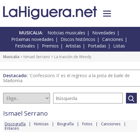
MUSICALIA:
Noticias musicales
Novedades
Próximas novedades
Discos históricos
Canciones
Festivales
Premios
Artistas
Portadas
Listas
Musicalia
>
Ismael Serrano
> La traición de Wendy
Destacado:
'Confessions II' es el regreso a la pista de baile de
Madonna
Ismael Serrano
Discografía
Noticias
Biografía
Fotos
Canciones
Enlaces