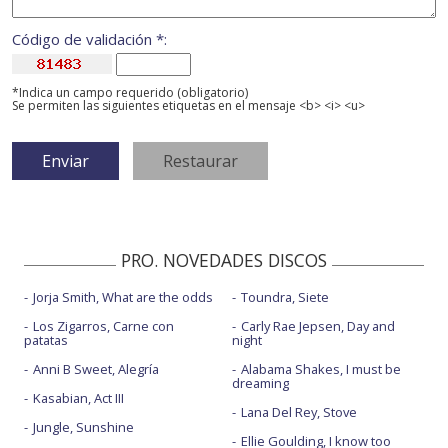
Código de validación *:
*Indica un campo requerido (obligatorio)
Se permiten las siguientes etiquetas en el mensaje <b> <i> <u>
PRO. NOVEDADES DISCOS
Jorja Smith, What are the odds
Toundra, Siete
Los Zigarros, Carne con
Carly Rae Jepsen, Day and
patatas
night
Anni B Sweet, Alegría
Alabama Shakes, I must be
dreaming
Kasabian, Act III
Lana Del Rey, Stove
Jungle, Sunshine
Ellie Goulding, I know too