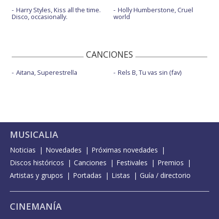
Harry Styles, Kiss all the time.
Holly Humberstone, Cruel
Disco, occasionally.
world
CANCIONES
Aitana, Superestrella
Rels B, Tu vas sin (fav)
MUSICALIA
Noticias
Novedades
Próximas novedades
Discos históricos
Canciones
Festivales
Premios
Artistas y grupos
Portadas
Listas
Guía / directorio
CINEMANÍA