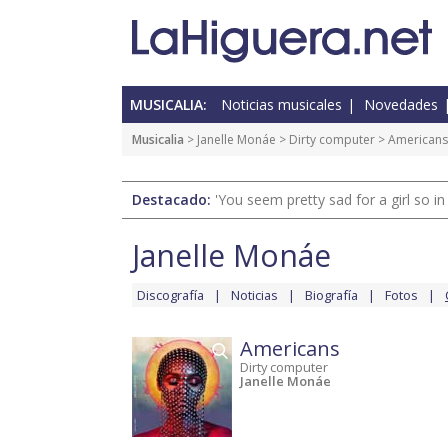
MUSICALIA:
Noticias musicales
Novedades
Musicalia
>
Janelle Monáe
>
Dirty computer
> Americans
Destacado:
'You seem pretty sad for a girl so in
Janelle Monáe
Discografía
Noticias
Biografía
Fotos
Americans
Dirty computer
Janelle Monáe