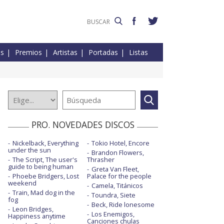
es
Premios
Artistas
Portadas
Listas
PRO. NOVEDADES DISCOS
Nickelback, Everything
Tokio Hotel, Encore
under the sun
Brandon Flowers,
The Script, The user's
Thrasher
guide to being human
Greta Van Fleet,
Phoebe Bridgers, Lost
Palace for the people
weekend
Camela, Titánicos
Train, Mad dog in the
Toundra, Siete
fog
Beck, Ride lonesome
Leon Bridges,
Los Enemigos,
Happiness anytime
Canciones chulas