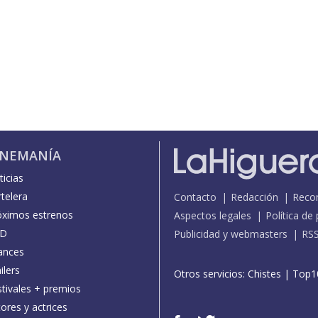
INEMANÍA
icias
telera
Contacto
Redacción
Reco
óximos estrenos
Aspectos legales
Política de
D
Publicidad y webmasters
RS
ances
ilers
Otros servicios:
Chistes
|
Top1
stivales + premios
ores y actrices