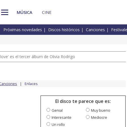
MÚSICA
CINE
Próximas novedades
Discos históricos
Canciones
Festival
 love' es el tercer álbum de Olivia Rodrigo
Canciones
Enlaces
El disco te parece que es:
Genial
Muy bueno
Interesante
Mediocre
Un rollo