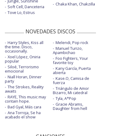
Jungle, Sunshine
Chaka Khan, Chakzilla
Soft Cell, Danceteria
Tove Lo, Estrus
NOVEDADES DISCOS
Harry Styles, Kiss all
Melendi, Pop rock
the time. Disco,
Manuel Turizo,
occasionally.
Apambichao
Xoel López, Oniria
Foo Fighters, Your
popular
favorite toy
Siloé, Terrorismo
Kany García, Puerta
emocional
abierta
Niall Horan, Dinner
Kase.O, Camisa de
party
fuerza
The Strokes, Reality
Triángulo de Amor
awaits
Bizarro, Mi catedral
RAYE, This music may
Tyla, A*Pop
contain hope.
Gracie Abrams,
Bad Gyal, Más cara
Daughter from hell
Ana Torroja, Se ha
acabado el show