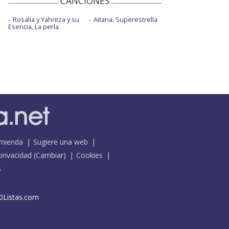
CANCIONES
Rosalía y Yahritza y su
Aitana, Superestrella
Esencia, La perla
mienda
Sugiere una web
 privacidad
(
Cambiar
)
Cookies
S
0Listas.com