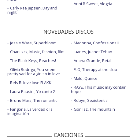
Anni B Sweet, Alegría
Carly Rae Jepsen, Day and
night
NOVEDADES DISCOS
Jessie Ware, Superbloom
Madonna, Confessions II
Charli xcx, Music, fashion, film
Juanes, JuanesTeban
The Black Keys, Peaches!
Ariana Grande, Petal
Olivia Rodrigo, You seem
FLO, Therapy at the club
pretty sad for a girl so in love
Malú, Quince
Rels B: love love FLAKK
RAYE, This music may contain
Laura Pausini, Yo canto 2
hope.
Bruno Mars, The romantic
Robyn, Sexistential
Fangoria, La verdad o la
Gorillaz, The mountain
imaginación
CANCIONES