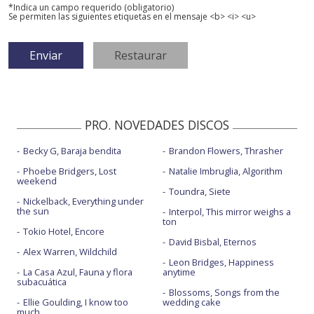
*Indica un campo requerido (obligatorio)
Se permiten las siguientes etiquetas en el mensaje <b> <i> <u>
PRO. NOVEDADES DISCOS
Becky G, Baraja bendita
Brandon Flowers, Thrasher
Phoebe Bridgers, Lost
Natalie Imbruglia, Algorithm
weekend
Toundra, Siete
Nickelback, Everything under
the sun
Interpol, This mirror weighs a
ton
Tokio Hotel, Encore
David Bisbal, Eternos
Alex Warren, Wildchild
Leon Bridges, Happiness
La Casa Azul, Fauna y flora
anytime
subacuática
Blossoms, Songs from the
Ellie Goulding, I know too
wedding cake
much