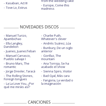
from the wedding cake
Kasabian, Act III
Europe, Come this
Tove Lo, Estrus
madness
NOVEDADES DISCOS
Manuel Turizo,
Charlie Puth,
Apambichao
Whatever's clever
Ella Langley,
Andrés Suárez, Lúa
Dandelion
Bunbury, De un siglo
Juanes, JuanesTeban
anterior
Manuel Carrasco,
Gorillaz, The
Pueblo salvaje I
mountain
Bruno Mars, The
Ana Torroja, Se ha
romantic
acabado el show
Jorge Drexler, Taracá
Sienna Spiro, Visitor
The Rolling Stones,
Bad Gyal, Más cara
Foreign tongues
Fangoria, La verdad o
La La Love You, ¿Por
la imaginación
qué me miráis así?
CANCIONES