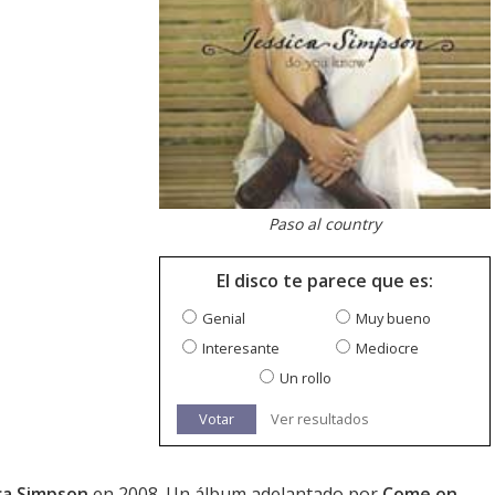
Paso al country
El disco te parece que es:
Genial
Muy bueno
Interesante
Mediocre
Un rollo
Votar
Ver resultados
ca Simpson
en 2008. Un álbum adelantado por
Come on