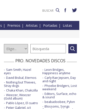
es
Premios
Artistas
Portadas
Listas
PRO. NOVEDADES DISCOS
Sam Smith, Hazel
Leon Bridges,
eyes
Happiness anytime
David Bisbal, Eternos
Carly Rae Jepsen, Day
and night
Nothing but Thieves,
Stray dogs
Phoebe Bridgers, Lost
weekend
Chaka Khan, Chakzilla
Editors, Surface, echo
Weezer, Weezer
& sound
(Gold album)
beabadoobee, Pylon
Pablo López, El cuatro
Blossoms, Songs
Peter Gabriel, o/i