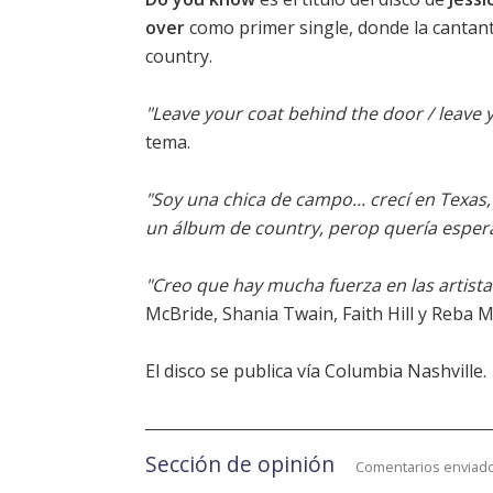
over
como primer single, donde la cantant
country.
"Leave your coat behind the door / leave y
tema.
"Soy una chica de campo... crecí en Texa
un álbum de country, perop quería espe
"Creo que hay mucha fuerza en las artist
McBride, Shania Twain, Faith Hill y Reba M
El disco se publica vía Columbia Nashville.
Sección de opinión
Comentarios enviado