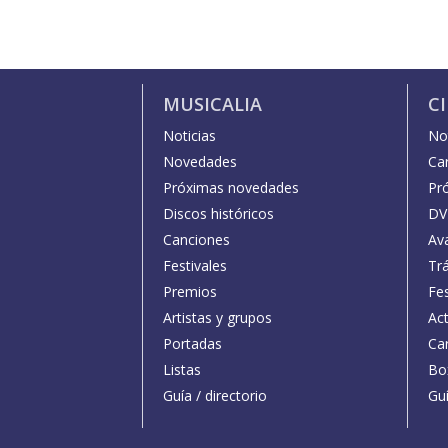
MUSICALIA
C
Noticias
Not
Novedades
Car
Próximas novedades
Pr
Discos históricos
DV
Canciones
Av
Festivales
Trá
Premios
Fe
Artistas y grupos
Act
Portadas
Car
Listas
Bo
Guía / directorio
Guí