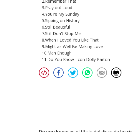
2.Remember That
3.Pray out Loud
4.You're My Sunday
5.Sipping on History
6.Still Beautiful
7.Still Don't Stop Me
8.When I Loved You Like That
9.Might as Well Be Making Love
10.Man Enough
11.Do You Know - con Dolly Parton
Do you know
es el título del disco de
Jessi