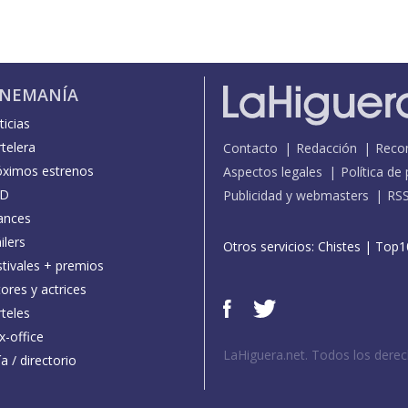
INEMANÍA
icias
telera
Contacto
Redacción
Reco
óximos estrenos
Aspectos legales
Política de
D
Publicidad y webmasters
RS
ances
ilers
Otros servicios:
Chistes
|
Top1
stivales + premios
ores y actrices
teles
x-office
LaHiguera.net. Todos los dere
a / directorio