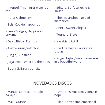
Interpol, This mirror weighs a
Editors, Surface, echo &
ton
sound
Peter Gabriel, o/i
The Avalanches, No bad
memories
Eels, Cookie happened
Anni B Sweet, Alegría
Leon Bridges, Happiness
anytime
Toundra, Siete
David Bisbal, Eternos
Kasabian, Act III
Alex Warren, Wildchild
Los Enemigos, Canciones
chulas
Jungle, Sunshine
Roger Taylor, Violence insane
in a beautiful world
Jorja Smith, What are the odds
Becky G, Baraja bendita
NOVEDADES DISCOS
Manuel Carrasco, Pueblo
RAYE, This music may contain
salvaje I
hope.
Malú, Quince
Siloé, Terrorismo emocional