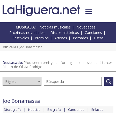
MUSICALIA:
Noticias musicales
Novedades
Próximas novedades
Discos históricos
Canciones
Festivales
Premios
Artistas
Portadas
Listas
Musicalia
> Joe Bonamassa
Destacado:
'You seem pretty sad for a girl so in love' es el tercer
álbum de Olivia Rodrigo
Joe Bonamassa
Discografía
Noticias
Biografía
Canciones
Enlaces