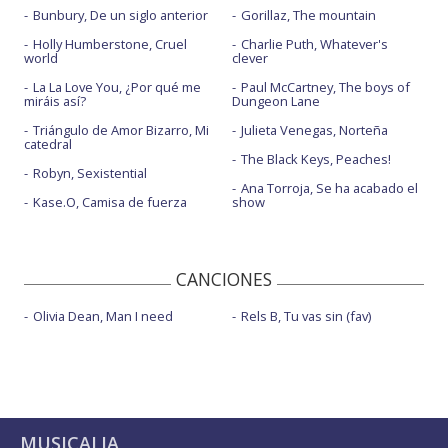
Bunbury, De un siglo anterior
Gorillaz, The mountain
Holly Humberstone, Cruel
Charlie Puth, Whatever's
world
clever
La La Love You, ¿Por qué me
Paul McCartney, The boys of
miráis así?
Dungeon Lane
Triángulo de Amor Bizarro, Mi
Julieta Venegas, Norteña
catedral
The Black Keys, Peaches!
Robyn, Sexistential
Ana Torroja, Se ha acabado el
Kase.O, Camisa de fuerza
show
CANCIONES
Olivia Dean, Man I need
Rels B, Tu vas sin (fav)
MUSICALIA