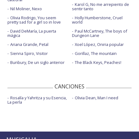
Karol G, No me arrepiento de
Nil Moliner, Nexo
sentir tanto
Olivia Rodrigo, You seem
Holly Humberstone, Cruel
pretty sad for a girl so in love
world
David DeMaría, La puerta
Paul McCartney, The boys of
mágica
Dungeon Lane
Ariana Grande, Petal
Xoel López, Oniria popular
Sienna Spiro, Visitor
Gorillaz, The mountain
Bunbury, De un siglo anterior
The Black Keys, Peaches!
CANCIONES
Rosalía y Yahritza y su Esencia,
Olivia Dean, Man I need
La perla