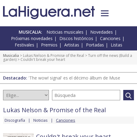
MUSICALIA:
Noticias musicales
Novedades
Próximas novedades
Discos históricos
Canciones
Festivales
Premios
Artistas
Portadas
Listas
Musicalia
>
Lukas Nelson & Promise of the Real
>
Turn off the news (Build a
garden)
> Couldn't break your heart
Destacado:
'The wow! signal' es el décimo álbum de Muse
Lukas Nelson & Promise of the Real
Discografía
Noticias
Canciones
Couldn't break your heart