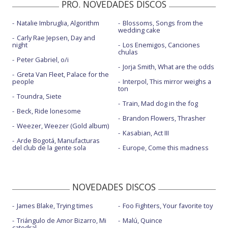
PRO. NOVEDADES DISCOS
Natalie Imbruglia, Algorithm
Blossoms, Songs from the
wedding cake
Carly Rae Jepsen, Day and
night
Los Enemigos, Canciones
chulas
Peter Gabriel, o/i
Jorja Smith, What are the odds
Greta Van Fleet, Palace for the
people
Interpol, This mirror weighs a
ton
Toundra, Siete
Train, Mad dog in the fog
Beck, Ride lonesome
Brandon Flowers, Thrasher
Weezer, Weezer (Gold album)
Kasabian, Act III
Arde Bogotá, Manufacturas
del club de la gente sola
Europe, Come this madness
NOVEDADES DISCOS
James Blake, Trying times
Foo Fighters, Your favorite toy
Triángulo de Amor Bizarro, Mi
Malú, Quince
catedral