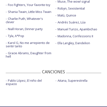
Muse, The wow! signal
Foo Fighters, Your favorite toy
Robyn, Sexistential
Shania Twain, Little Miss Twain
Malú, Quince
Charlie Puth, Whatever's
clever
Andrés Suárez, Lúa
Niall Horan, Dinner party
Manuel Turizo, Apambichao
Tyla, A*Pop
Madonna, Confessions II
Karol G, No me arrepiento de
Ella Langley, Dandelion
sentir tanto
Gracie Abrams, Daughter from
hell
CANCIONES
Pablo López, El niño del
Aitana, Superestrella
espacio