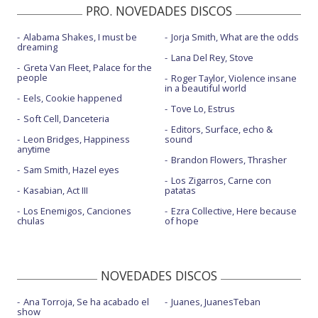
PRO. NOVEDADES DISCOS
Alabama Shakes, I must be
Jorja Smith, What are the odds
dreaming
Lana Del Rey, Stove
Greta Van Fleet, Palace for the
people
Roger Taylor, Violence insane
in a beautiful world
Eels, Cookie happened
Tove Lo, Estrus
Soft Cell, Danceteria
Editors, Surface, echo &
Leon Bridges, Happiness
sound
anytime
Brandon Flowers, Thrasher
Sam Smith, Hazel eyes
Los Zigarros, Carne con
Kasabian, Act III
patatas
Los Enemigos, Canciones
Ezra Collective, Here because
chulas
of hope
NOVEDADES DISCOS
Ana Torroja, Se ha acabado el
Juanes, JuanesTeban
show