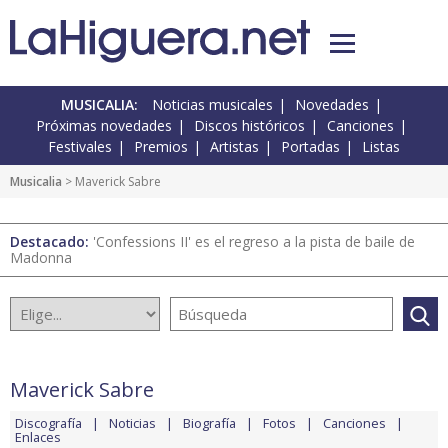
MUSICALIA:
Noticias musicales
Novedades
Próximas novedades
Discos históricos
Canciones
Festivales
Premios
Artistas
Portadas
Listas
Musicalia
> Maverick Sabre
Destacado:
'Confessions II' es el regreso a la pista de baile de
Madonna
Maverick Sabre
Discografía
Noticias
Biografía
Fotos
Canciones
Enlaces