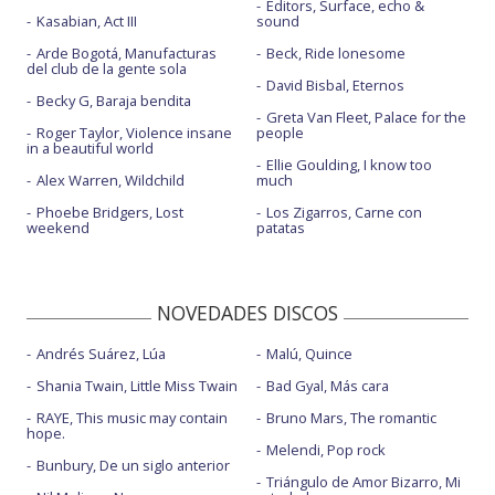
Editors, Surface, echo &
Kasabian, Act III
sound
Arde Bogotá, Manufacturas
Beck, Ride lonesome
del club de la gente sola
David Bisbal, Eternos
Becky G, Baraja bendita
Greta Van Fleet, Palace for the
Roger Taylor, Violence insane
people
in a beautiful world
Ellie Goulding, I know too
Alex Warren, Wildchild
much
Phoebe Bridgers, Lost
Los Zigarros, Carne con
weekend
patatas
NOVEDADES DISCOS
Andrés Suárez, Lúa
Malú, Quince
Shania Twain, Little Miss Twain
Bad Gyal, Más cara
RAYE, This music may contain
Bruno Mars, The romantic
hope.
Melendi, Pop rock
Bunbury, De un siglo anterior
Triángulo de Amor Bizarro, Mi