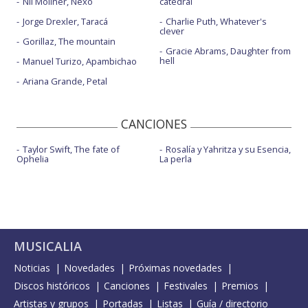
Nil Moliner, Nexo
catedral
Jorge Drexler, Taracá
Charlie Puth, Whatever's
clever
Gorillaz, The mountain
Gracie Abrams, Daughter from
hell
Manuel Turizo, Apambichao
Ariana Grande, Petal
CANCIONES
Taylor Swift, The fate of
Rosalía y Yahritza y su Esencia,
Ophelia
La perla
MUSICALIA
Noticias
Novedades
Próximas novedades
Discos históricos
Canciones
Festivales
Premios
Artistas y grupos
Portadas
Listas
Guía / directorio