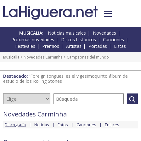
MUSICALIA:
Noticias musicales
Novedades
Próximas novedades
Discos históricos
Canciones
Festivales
Premios
Artistas
Portadas
Listas
Musicalia
>
Novedades Carminha
> Campeones del mundo
Destacado:
'Foreign tongues' es el vigesimoquinto álbum de
estudio de los Rolling Stones
Novedades Carminha
Discografía
Noticias
Fotos
Canciones
Enlaces