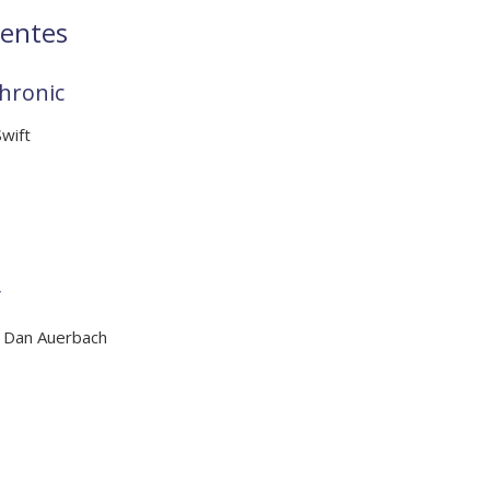
ientes
chronic
wift
y
e Dan Auerbach