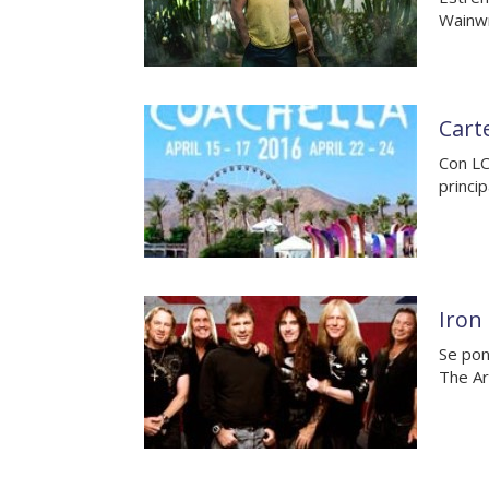
Wainwr
Cart
Con LC
princip
Iron
Se pon
The Ar