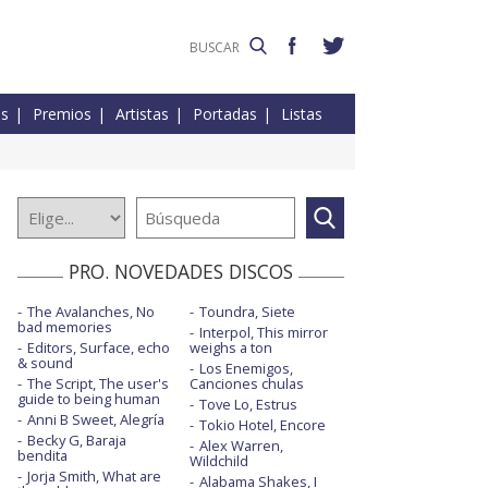
es
Premios
Artistas
Portadas
Listas
PRO. NOVEDADES DISCOS
The Avalanches, No
Toundra, Siete
bad memories
Interpol, This mirror
Editors, Surface, echo
weighs a ton
& sound
Los Enemigos,
The Script, The user's
Canciones chulas
guide to being human
Tove Lo, Estrus
Anni B Sweet, Alegría
Tokio Hotel, Encore
Becky G, Baraja
Alex Warren,
bendita
Wildchild
Jorja Smith, What are
Alabama Shakes, I