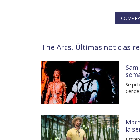
COMPRA 
The Arcs. Últimas noticias r
Sam 
sem
Se pub
Cende
Maca
la s
Estren