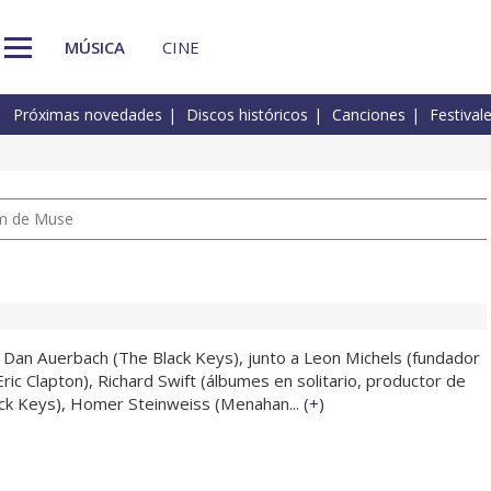
MÚSICA
CINE
Próximas novedades
Discos históricos
Canciones
Festival
um de Muse
Dan Auerbach (The Black Keys), junto a Leon Michels (fundador
ic Clapton), Richard Swift (álbumes en solitario, productor de
ack Keys), Homer Steinweiss (Menahan... (
+
)