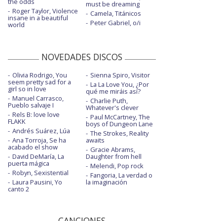
the odds
must be dreaming
Roger Taylor, Violence
Camela, Titánicos
insane in a beautiful
Peter Gabriel, o/i
world
NOVEDADES DISCOS
Olivia Rodrigo, You
Sienna Spiro, Visitor
seem pretty sad for a
La La Love You, ¿Por
girl so in love
qué me miráis así?
Manuel Carrasco,
Charlie Puth,
Pueblo salvaje I
Whatever's clever
Rels B: love love
Paul McCartney, The
FLAKK
boys of Dungeon Lane
Andrés Suárez, Lúa
The Strokes, Reality
Ana Torroja, Se ha
awaits
acabado el show
Gracie Abrams,
David DeMaría, La
Daughter from hell
puerta mágica
Melendi, Pop rock
Robyn, Sexistential
Fangoria, La verdad o
Laura Pausini, Yo
la imaginación
canto 2
CANCIONES