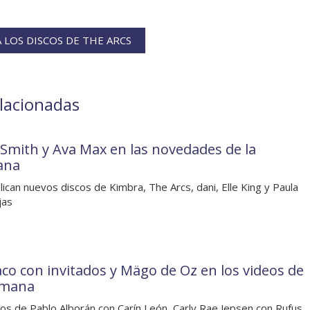
LOS DISCOS DE THE ARCS
elacionadas
Smith y Ava Max en las novedades de la
ana
lican nuevos discos de Kimbra, The Arcs, dani, Elle King y Paula
jas
co con invitados y Mägo de Oz en los videos de
emana
os de Pablo Alborán con Carín León, Carly Rae Jepsen con Rufus