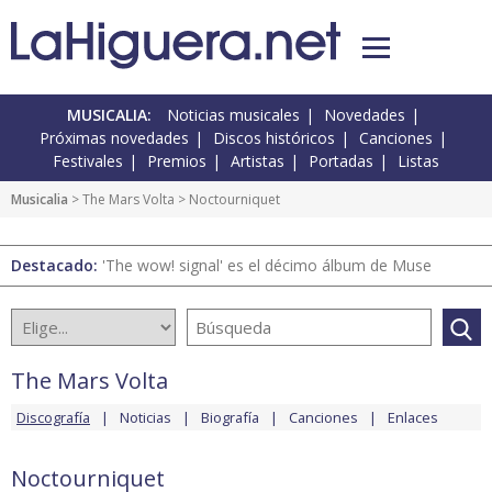
MUSICALIA:
Noticias musicales
Novedades
Próximas novedades
Discos históricos
Canciones
Festivales
Premios
Artistas
Portadas
Listas
Musicalia
>
The Mars Volta
> Noctourniquet
Destacado:
'The wow! signal' es el décimo álbum de Muse
The Mars Volta
Discografía
Noticias
Biografía
Canciones
Enlaces
Noctourniquet