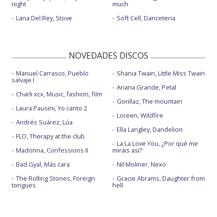
night
much
Lana Del Rey, Stove
Soft Cell, Danceteria
NOVEDADES DISCOS
Manuel Carrasco, Pueblo
Shania Twain, Little Miss Twain
salvaje I
Ariana Grande, Petal
Charli xcx, Music, fashion, film
Gorillaz, The mountain
Laura Pausini, Yo canto 2
Loreen, Wildfire
Andrés Suárez, Lúa
Ella Langley, Dandelion
FLO, Therapy at the club
La La Love You, ¿Por qué me
Madonna, Confessions II
miráis así?
Bad Gyal, Más cara
Nil Moliner, Nexo
The Rolling Stones, Foreign
Gracie Abrams, Daughter from
tongues
hell