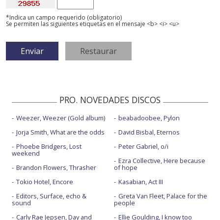
*Indica un campo requerido (obligatorio)
Se permiten las siguientes etiquetas en el mensaje <b> <i> <u>
PRO. NOVEDADES DISCOS
Weezer, Weezer (Gold album)
beabadoobee, Pylon
Jorja Smith, What are the odds
David Bisbal, Eternos
Phoebe Bridgers, Lost
Peter Gabriel, o/i
weekend
Ezra Collective, Here because
Brandon Flowers, Thrasher
of hope
Tokio Hotel, Encore
Kasabian, Act III
Editors, Surface, echo &
Greta Van Fleet, Palace for the
sound
people
Carly Rae Jepsen, Day and
Ellie Goulding, I know too