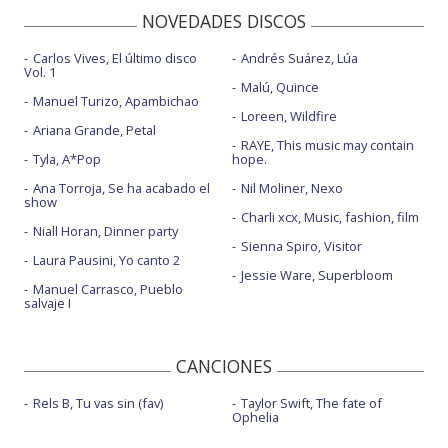
NOVEDADES DISCOS
Carlos Vives, El último disco
Andrés Suárez, Lúa
Vol. 1
Malú, Quince
Manuel Turizo, Apambichao
Loreen, Wildfire
Ariana Grande, Petal
RAYE, This music may contain
Tyla, A*Pop
hope.
Ana Torroja, Se ha acabado el
Nil Moliner, Nexo
show
Charli xcx, Music, fashion, film
Niall Horan, Dinner party
Sienna Spiro, Visitor
Laura Pausini, Yo canto 2
Jessie Ware, Superbloom
Manuel Carrasco, Pueblo
salvaje I
CANCIONES
Rels B, Tu vas sin (fav)
Taylor Swift, The fate of
Ophelia