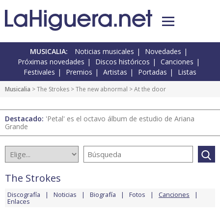
MUSICALIA:
Noticias musicales
Novedades
Próximas novedades
Discos históricos
Canciones
Festivales
Premios
Artistas
Portadas
Listas
Musicalia
>
The Strokes
>
The new abnormal
> At the door
Destacado:
'Petal' es el octavo álbum de estudio de Ariana
Grande
The Strokes
Discografía
Noticias
Biografía
Fotos
Canciones
Enlaces