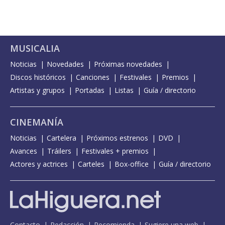
MUSICALIA
Noticias
Novedades
Próximas novedades
Discos históricos
Canciones
Festivales
Premios
Artistas y grupos
Portadas
Listas
Guía / directorio
CINEMANÍA
Noticias
Cartelera
Próximos estrenos
DVD
Avances
Tráilers
Festivales + premios
Actores y actrices
Carteles
Box-office
Guía / directorio
Contacto
Redacción
Recomienda
Sugiere una web