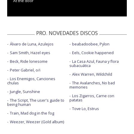
At the door
PRO. NOVEDADES DISCOS
Álvaro de Luna, Azulejos
beabadoobee, Pylon
Sam Smith, Hazel eyes
Eels, Cookie happened
Beck, Ride lonesome
La Casa Azul, Fauna y flora
subacuática
Peter Gabriel, o/i
Alex Warren, Wildchild
Los Enemigos, Canciones
chulas
The Avalanches, No bad
memories
Jungle, Sunshine
Los Zigarros, Carne con
patatas
The Script, The user's guide to
being human
Tove Lo, Estrus
Train, Mad dog in the fog
Weezer, Weezer (Gold album)