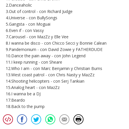
2.Danceaholic
3.Out of control - con Richard Judge
4.Universe - con BullySongs
5.Gangsta - con Moguai
6.Even if - con Vassy
7.Carousel - con MazZz y Elle Vee
8.I wanna be disco - con Chicco Secci y Bonnie Calean
9.Pandemonium - con David Zowie y FATHERDUDE
10.Dance the pain away - con John Legend
11.I keep running - con Sheare
12.Who I am - con Marc Benjamin y Christian Burns
13.West coast patrol - con Chris Nasty y MazZz
14.Shooting helicopters - con Serj Tankian
15.Analog heart - con MazZz
16.I wanna be a DJ
17.Beardo
18.Back to the pump