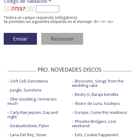
Código de validación *:
*Indica un campo requerido (obligatorio)
Se permiten las siguientes etiquetas en el mensaje <b> <i> <u>
PRO. NOVEDADES DISCOS
Soft Cell, Danceteria
Blossoms, Songs from the
wedding cake
Jungle, Sunshine
Becky G, Baraja bendita
Ellie Goulding, I know too
much
Álvaro de Luna, Azulejos
Carly Rae Jepsen, Day and
Europe, Come this madness
night
Phoebe Bridgers, Lost
beabadoobee, Pylon
weekend
Lana Del Rey, Stove
Eels, Cookie happened