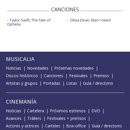
CANCIONES
Taylor Swift, The fate of
Olivia Dean, Man I need
Ophelia
MUSICALIA
Noticias
Novedades
Próximas novedades
Discos históricos
Canciones
Festivales
Premios
Artistas y grupos
Portadas
Listas
Guía / directorio
CINEMANÍA
Noticias
Cartelera
Próximos estrenos
DVD
Avances
Tráilers
Festivales + premios
Actores y actrices
Carteles
Box-office
Guía / directorio