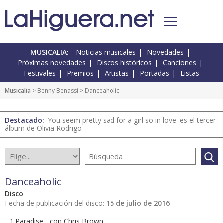
MUSICALIA:
Noticias musicales
Novedades
Próximas novedades
Discos históricos
Canciones
Festivales
Premios
Artistas
Portadas
Listas
Musicalia
> Benny Benassi > Danceaholic
Destacado:
'You seem pretty sad for a girl so in love' es el tercer
álbum de Olivia Rodrigo
Danceaholic
Disco
Fecha de publicación del disco:
15 de julio de 2016
1.Paradise - con Chris Brown