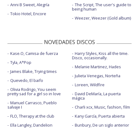
Anni B Sweet, Alegría
The Script, The user's guide to
being human
Tokio Hotel, Encore
Weezer, Weezer (Gold album)
NOVEDADES DISCOS
Kase.O, Camisa de fuerza
Harry Styles, Kiss all the time.
Disco, occasionally.
Tyla, A*Pop
Melanie Martinez, Hades
James Blake, Trying times
Julieta Venegas, Norteña
Quevedo, El baifo
Loreen, Wildfire
Olivia Rodrigo, You seem
pretty sad for a girl so in love
David DeMaría, La puerta
mágica
Manuel Carrasco, Pueblo
salvaje I
Charli xcx, Music, fashion, film
FLO, Therapy at the club
Kany García, Puerta abierta
Ella Langley, Dandelion
Bunbury, De un siglo anterior