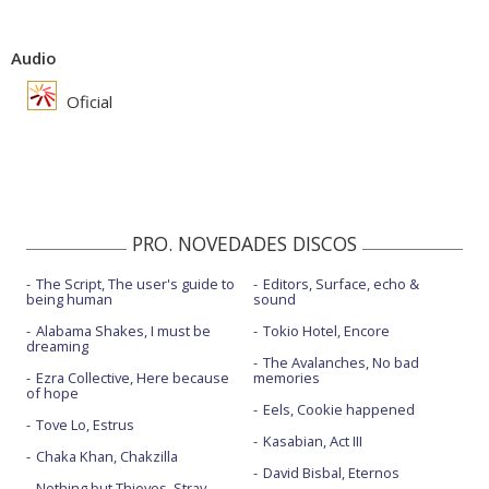
Audio
Oficial
PRO. NOVEDADES DISCOS
The Script, The user's guide to
Editors, Surface, echo &
being human
sound
Alabama Shakes, I must be
Tokio Hotel, Encore
dreaming
The Avalanches, No bad
Ezra Collective, Here because
memories
of hope
Eels, Cookie happened
Tove Lo, Estrus
Kasabian, Act III
Chaka Khan, Chakzilla
David Bisbal, Eternos
Nothing but Thieves, Stray