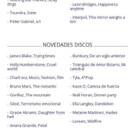
dogs
Leon Bridges, Happiness
anytime
Toundra, Siete
Interpol, This mirror weighs a
Peter Gabriel, o/i
ton
NOVEDADES DISCOS
James Blake, Trying times
Bunbury, De un siglo anterior
Holly Humberstone, Cruel
Triángulo de Amor Bizarro, Mi
world
catedral
Charli xcx, Music, fashion, film
Tyla, A*Pop
Bruno Mars, The romantic
Kase.O, Camisa de fuerza
Gorillaz, The mountain
Niall Horan, Dinner party
Siloé, Terrorismo emocional
Ella Langley, Dandelion
Gracie Abrams, Daughter from
Melanie Martinez, Hades
hell
Loreen, Wildfire
Ariana Grande, Petal