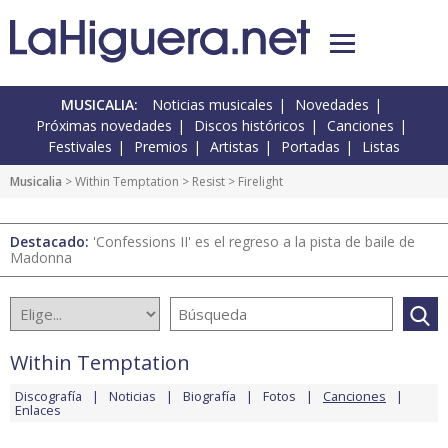
MUSICALIA:
Noticias musicales
Novedades
Próximas novedades
Discos históricos
Canciones
Festivales
Premios
Artistas
Portadas
Listas
Musicalia
>
Within Temptation
>
Resist
> Firelight
Destacado:
'Confessions II' es el regreso a la pista de baile de
Madonna
Within Temptation
Discografía
Noticias
Biografía
Fotos
Canciones
Enlaces