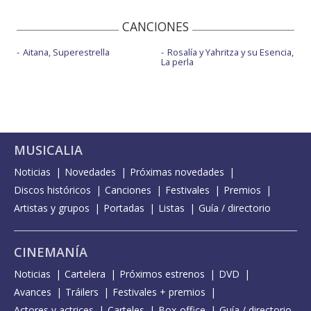
CANCIONES
Aitana, Superestrella
Rosalía y Yahritza y su Esencia,
La perla
MUSICALIA
Noticias
Novedades
Próximas novedades
Discos históricos
Canciones
Festivales
Premios
Artistas y grupos
Portadas
Listas
Guía / directorio
CINEMANÍA
Noticias
Cartelera
Próximos estrenos
DVD
Avances
Tráilers
Festivales + premios
Actores y actrices
Carteles
Box-office
Guía / directorio