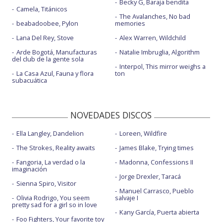
Becky G, Baraja bendita
Camela, Titánicos
The Avalanches, No bad
beabadoobee, Pylon
memories
Lana Del Rey, Stove
Alex Warren, Wildchild
Arde Bogotá, Manufacturas
Natalie Imbruglia, Algorithm
del club de la gente sola
Interpol, This mirror weighs a
La Casa Azul, Fauna y flora
ton
subacuática
NOVEDADES DISCOS
Ella Langley, Dandelion
Loreen, Wildfire
The Strokes, Reality awaits
James Blake, Trying times
Fangoria, La verdad o la
Madonna, Confessions II
imaginación
Jorge Drexler, Taracá
Sienna Spiro, Visitor
Manuel Carrasco, Pueblo
Olivia Rodrigo, You seem
salvaje I
pretty sad for a girl so in love
Kany García, Puerta abierta
Foo Fighters, Your favorite toy