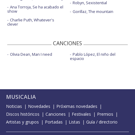
Robyn, Sexistential
Ana Torroja, Se ha acabado el
show
Gorillaz, The mountain
Charlie Puth, Whatever's
clever
CANCIONES
Olivia Dean, Man I need
Pablo López, El niño del
espacio
MUSICALIA
Noticias
Novedades
Próximas novedades
Discos históricos
Canciones
Festivales
Premios
Artistas y grupos
Portadas
Listas
Guía / directorio