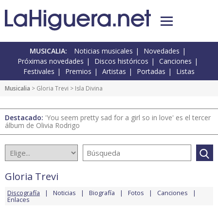
MUSICALIA:
Noticias musicales
Novedades
Próximas novedades
Discos históricos
Canciones
Festivales
Premios
Artistas
Portadas
Listas
Musicalia
>
Gloria Trevi
> Isla Divina
Destacado:
'You seem pretty sad for a girl so in love' es el tercer
álbum de Olivia Rodrigo
Gloria Trevi
Discografía
Noticias
Biografía
Fotos
Canciones
Enlaces