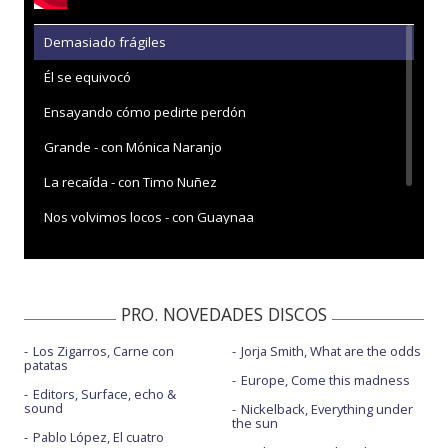
Demasiado frágiles
Él se equivocó
Ensayando cómo pedirte perdón
Grande - con Mónica Naranjo
La recaída - con Timo Nuñez
Nos volvimos locos - con Guaynaa
Nos volvimos locos - con Guaynaa - P. Juventud 21
PRO. NOVEDADES DISCOS
Los Zigarros, Carne con
Jorja Smith, What are the odds
patatas
Europe, Come this madness
Editors, Surface, echo &
sound
Nickelback, Everything under
the sun
Pablo López, El cuatro