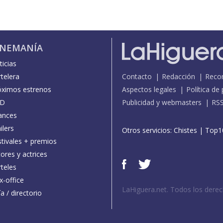
INEMANÍA
icias
telera
Contacto
Redacción
Reco
óximos estrenos
Aspectos legales
Política de
D
Publicidad y webmasters
RS
ances
ilers
Otros servicios:
Chistes
|
Top1
stivales + premios
ores y actrices
teles
x-office
LaHiguera.net. Todos los dere
a / directorio