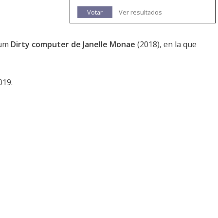
Votar
Ver resultados
bum
Dirty computer de Janelle Monae
(2018), en la que
019.