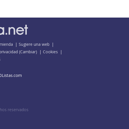
mienda
Sugiere una web
 privacidad
(
Cambiar
)
Cookies
S
0Listas.com
chos reservados