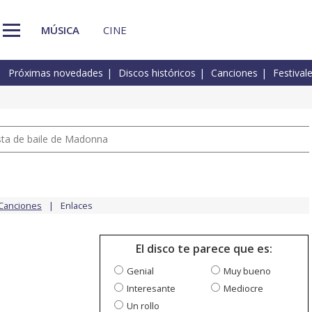
MÚSICA
CINE
Próximas novedades
Discos históricos
Canciones
Festival
pista de baile de Madonna
Canciones
Enlaces
El disco te parece que es:
Genial
Muy bueno
Interesante
Mediocre
Un rollo