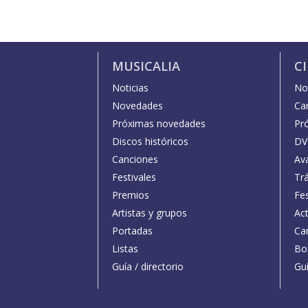
MUSICALIA
C
Noticias
Not
Novedades
Car
Próximas novedades
Pr
Discos históricos
DV
Canciones
Av
Festivales
Trá
Premios
Fe
Artistas y grupos
Act
Portadas
Car
Listas
Bo
Guía / directorio
Guí