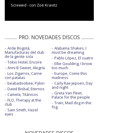
Screwed - con Zoë Kravitz
PRO. NOVEDADES DISCOS
Arde Bogotá,
Alabama Shakes, I
Manufacturas del club
must be dreaming
de la gente sola
Pablo López, El cuatro
Tokio Hotel, Encore
Ellie Goulding, I know
Anni B Sweet, Alegría
too much
Los Zigarros, Carne
Europe, Come this
con patatas
madness
beabadoobee, Pylon
Carly Rae Jepsen, Day
and night
David Bisbal, Eternos
Greta Van Fleet,
Camela, Titánicos
Palace for the people
FLO, Therapy at the
Train, Mad dog in the
club
fog
Sam Smith, Hazel
eyes
NOVEDADES DISCOS