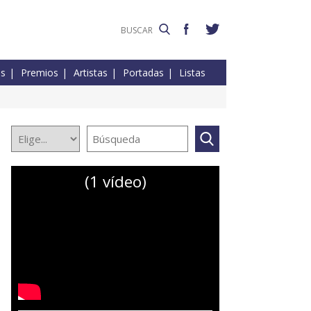
es
Premios
Artistas
Portadas
Listas
(1 vídeo)