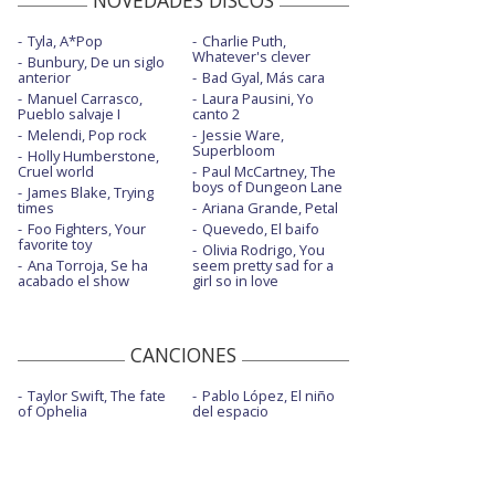
Tyla, A*Pop
Charlie Puth,
Whatever's clever
Bunbury, De un siglo
anterior
Bad Gyal, Más cara
Manuel Carrasco,
Laura Pausini, Yo
Pueblo salvaje I
canto 2
Melendi, Pop rock
Jessie Ware,
Superbloom
Holly Humberstone,
Cruel world
Paul McCartney, The
boys of Dungeon Lane
James Blake, Trying
times
Ariana Grande, Petal
Foo Fighters, Your
Quevedo, El baifo
favorite toy
Olivia Rodrigo, You
Ana Torroja, Se ha
seem pretty sad for a
acabado el show
girl so in love
CANCIONES
Taylor Swift, The fate
Pablo López, El niño
of Ophelia
del espacio