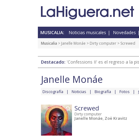
MUSICALIA:
Noticias musicales
Novedades
Musicalia
>
Janelle Monáe
>
Dirty computer
> Screwed
Destacado:
'Confessions II' es el regreso a la 
Janelle Monáe
Discografía
Noticias
Biografía
Fotos
Screwed
Dirty computer
Janelle Monáe
,
Zoë Kravitz