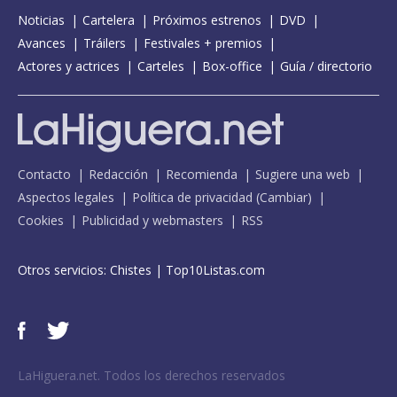
Noticias
Cartelera
Próximos estrenos
DVD
Avances
Tráilers
Festivales + premios
Actores y actrices
Carteles
Box-office
Guía / directorio
Contacto
Redacción
Recomienda
Sugiere una web
Aspectos legales
Política de privacidad
(
Cambiar
)
Cookies
Publicidad y webmasters
RSS
Otros servicios:
Chistes
|
Top10Listas.com
LaHiguera.net. Todos los derechos reservados