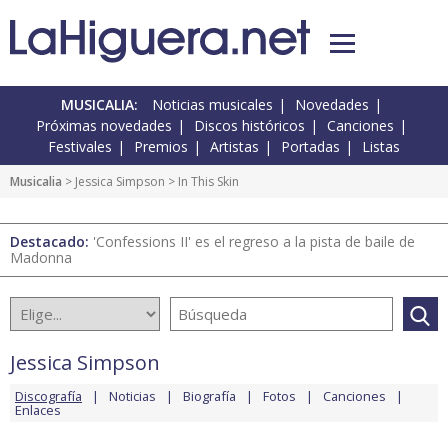
MUSICALIA:
Noticias musicales
Novedades
Próximas novedades
Discos históricos
Canciones
Festivales
Premios
Artistas
Portadas
Listas
Musicalia
>
Jessica Simpson
> In This Skin
Destacado:
'Confessions II' es el regreso a la pista de baile de
Madonna
Jessica Simpson
Discografía
Noticias
Biografía
Fotos
Canciones
Enlaces