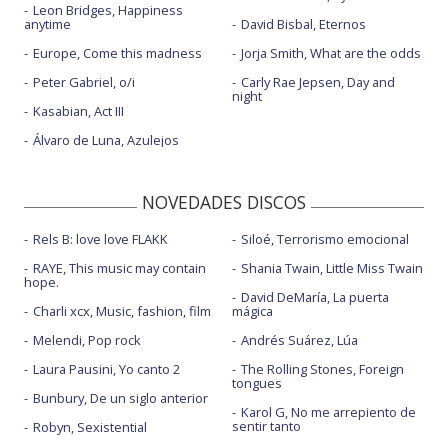
Leon Bridges, Happiness
anytime
David Bisbal, Eternos
Europe, Come this madness
Jorja Smith, What are the odds
Peter Gabriel, o/i
Carly Rae Jepsen, Day and
night
Kasabian, Act III
Álvaro de Luna, Azulejos
NOVEDADES DISCOS
Rels B: love love FLAKK
Siloé, Terrorismo emocional
RAYE, This music may contain
Shania Twain, Little Miss Twain
hope.
David DeMaría, La puerta
Charli xcx, Music, fashion, film
mágica
Melendi, Pop rock
Andrés Suárez, Lúa
Laura Pausini, Yo canto 2
The Rolling Stones, Foreign
tongues
Bunbury, De un siglo anterior
Karol G, No me arrepiento de
sentir tanto
Robyn, Sexistential