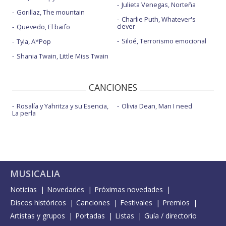
Julieta Venegas, Norteña
Gorillaz, The mountain
Charlie Puth, Whatever's
clever
Quevedo, El baifo
Siloé, Terrorismo emocional
Tyla, A*Pop
Shania Twain, Little Miss Twain
CANCIONES
Rosalía y Yahritza y su Esencia,
Olivia Dean, Man I need
La perla
MUSICALIA
Noticias
Novedades
Próximas novedades
Discos históricos
Canciones
Festivales
Premios
Artistas y grupos
Portadas
Listas
Guía / directorio