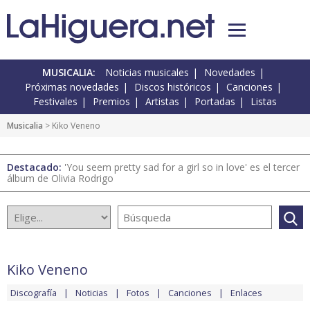
MUSICALIA:
Noticias musicales
Novedades
Próximas novedades
Discos históricos
Canciones
Festivales
Premios
Artistas
Portadas
Listas
Musicalia
> Kiko Veneno
Destacado:
'You seem pretty sad for a girl so in love' es el tercer
álbum de Olivia Rodrigo
Kiko Veneno
Discografía
Noticias
Fotos
Canciones
Enlaces