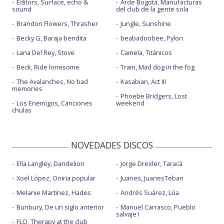
Editors, Surface, echo &
Arde Bogotá, Manufacturas
sound
del club de la gente sola
Brandon Flowers, Thrasher
Jungle, Sunshine
Becky G, Baraja bendita
beabadoobee, Pylon
Lana Del Rey, Stove
Camela, Titánicos
Beck, Ride lonesome
Train, Mad dog in the fog
The Avalanches, No bad
Kasabian, Act III
memories
Phoebe Bridgers, Lost
Los Enemigos, Canciones
weekend
chulas
NOVEDADES DISCOS
Ella Langley, Dandelion
Jorge Drexler, Taracá
Xoel López, Oniria popular
Juanes, JuanesTeban
Melanie Martinez, Hades
Andrés Suárez, Lúa
Bunbury, De un siglo anterior
Manuel Carrasco, Pueblo
salvaje I
FLO, Therapy at the club