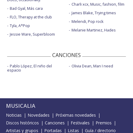
Charli xcx, Music, fashion, film
Bad Gyal, Más cara
James Blake, Trying times
FLO, Therapy at the club
Melendi, Pop rock
Tyla, A*Pop
Melanie Martinez, Hades
Jessie Ware, Superbloom
CANCIONES
Pablo López, El niño del
Olivia Dean, Man I need
espacio
MUSICALIA
Noticias
Novedades
Próximas novedades
Discos históricos
Canciones
Festivales
Premios
Artistas y grupos
Portadas
Listas
Guía / directorio