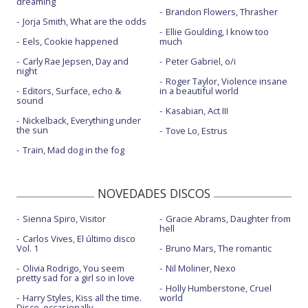
dreaming
Brandon Flowers, Thrasher
Jorja Smith, What are the odds
Ellie Goulding, I know too
Eels, Cookie happened
much
Carly Rae Jepsen, Day and
Peter Gabriel, o/i
night
Roger Taylor, Violence insane
Editors, Surface, echo &
in a beautiful world
sound
Kasabian, Act III
Nickelback, Everything under
the sun
Tove Lo, Estrus
Train, Mad dog in the fog
NOVEDADES DISCOS
Sienna Spiro, Visitor
Gracie Abrams, Daughter from
hell
Carlos Vives, El último disco
Vol. 1
Bruno Mars, The romantic
Olivia Rodrigo, You seem
Nil Moliner, Nexo
pretty sad for a girl so in love
Holly Humberstone, Cruel
Harry Styles, Kiss all the time.
world
Disco, occasionally.