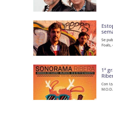
Esto
sem
Se pub
Foals,
1ª g
Ribe
Con Iza
M.O.D.