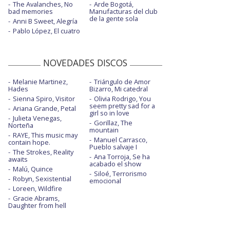
The Avalanches, No
Arde Bogotá,
bad memories
Manufacturas del club
de la gente sola
Anni B Sweet, Alegría
Pablo López, El cuatro
NOVEDADES DISCOS
Melanie Martinez,
Triángulo de Amor
Hades
Bizarro, Mi catedral
Sienna Spiro, Visitor
Olivia Rodrigo, You
seem pretty sad for a
Ariana Grande, Petal
girl so in love
Julieta Venegas,
Gorillaz, The
Norteña
mountain
RAYE, This music may
Manuel Carrasco,
contain hope.
Pueblo salvaje I
The Strokes, Reality
Ana Torroja, Se ha
awaits
acabado el show
Malú, Quince
Siloé, Terrorismo
Robyn, Sexistential
emocional
Loreen, Wildfire
Gracie Abrams,
Daughter from hell