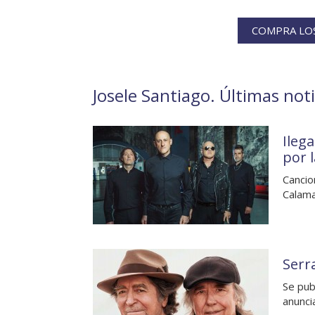
COMPRA LOS
Josele Santiago. Últimas noti
Ileg
por l
Cancio
Calama
Serra
Se publ
anunci