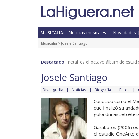
MUSICALIA:
Noticias musicales
Novedades
Musicalia
> Josele Santiago
Destacado:
'Petal' es el octavo álbum de estud
Josele Santiago
Discografía
Noticias
Biografía
Fotos
Conocido como el Mae
que finalizó su anda
golondrinas...etcétera
Garabatos (2006) es e
el estudio CineArte de