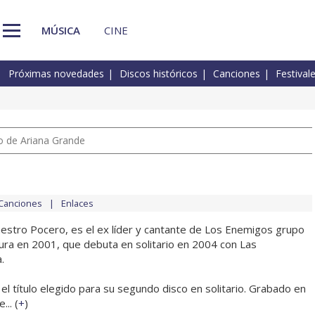
MÚSICA
CINE
Próximas novedades
Discos históricos
Canciones
Festival
io de Ariana Grande
Canciones
Enlaces
stro Pocero, es el ex líder y cantante de Los Enemigos grupo
dura en 2001, que debuta en solitario en 2004 con Las
.
l título elegido para su segundo disco en solitario. Grabado en
... (
+
)