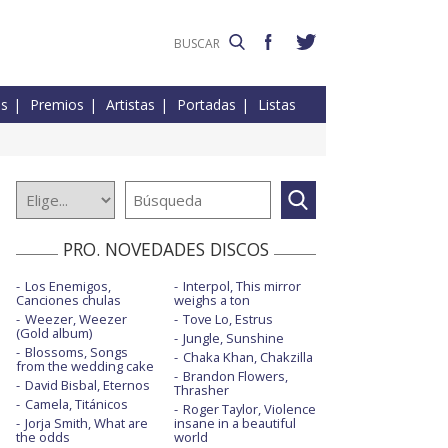
es
Premios
Artistas
Portadas
Listas
PRO. NOVEDADES DISCOS
Los Enemigos,
Interpol, This mirror
Canciones chulas
weighs a ton
Weezer, Weezer
Tove Lo, Estrus
(Gold album)
Jungle, Sunshine
Blossoms, Songs
Chaka Khan, Chakzilla
from the wedding cake
Brandon Flowers,
David Bisbal, Eternos
Thrasher
Camela, Titánicos
Roger Taylor, Violence
Jorja Smith, What are
insane in a beautiful
the odds
world